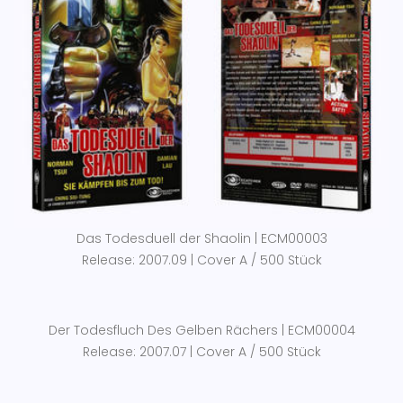
Das Todesduell der Shaolin | ECM00003
Release: 2007.09 | Cover A / 500 Stück
Der Todesfluch Des Gelben Rächers | ECM00004
Release: 2007.07 | Cover A / 500 Stück