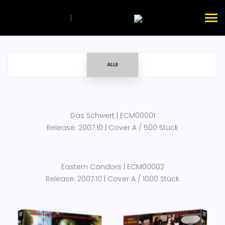
|
ALLE
Das Schwert | ECM00001
Release: 2007.10 | Cover A / 500 Stück
Eastern Condors | ECM00002
Release: 2007.10 | Cover A / 1000 Stück