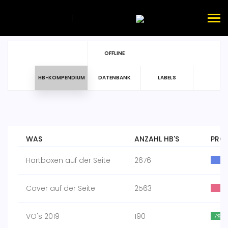
|
OFFLINE
HB-KOMPENDIUM
DATENBANK
LABELS
WAS
ANZAHL HB'S
PRO
Hartboxen auf der Seite
2676
Cover auf der Seite
2563
VÖ's 2019
190
7%