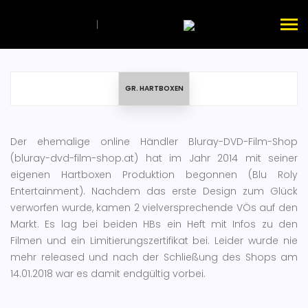
|
GR. HARTBOXEN
Der ehemalige online Händler Bluray-DVD-Film-Shop
(bluray-dvd-film-shop.at) hat im Jahr 2014 mit seiner
eigenen Hartboxen Produktion begonnen (Blu Roly
Entertainment). Nachdem das erste Design zum Glück
verworfen wurde, kamen 2 vielversprechende VÖs auf den
Markt. Es lag bei beiden HBs ein Heft mit Infos zu den
Filmen und ein Limitierungszertifikat bei. Leider wurde nie
mehr released und nach der Schließung des Shops am
14.01.2018 war es damit endgültig vorbei.